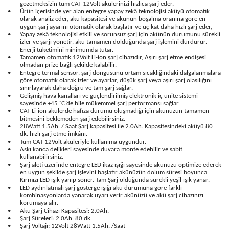
gözetmeksizin tüm CAT 12Volt akülerinizi hızlıca şarj eder.
•
Ürün içerisinde yer alan entegre yapay zekâ teknolojisi aküyü otomatik
olarak analiz eder, akü kapasitesi ve akünün boşalma oranına göre en
uygun şarj ayarını otomatik olarak başlatır ve üç kat daha hızlı şarj eder,
•
Yapay zekâ teknolojisi etkili ve sorunsuz şarj için akünün durumunu sürekli
izler ve şarjı yönetir, akü tamamen dolduğunda şarj işlemini durdurur.
Enerji tüketimini minimumda tutar.
•
Tamamen otomatik 12Volt Li-ion şarj cihazıdır, Aşırı şarj etme endişesi
olmadan prize bağlı şekilde kalabilir.
•
Entegre termal sensör, şarj döngüsünü ortam sıcaklığındaki dalgalanmalara
göre otomatik olarak izler ve ayarlar, düşük şarj veya aşırı şarj olasılığını
sınırlayarak daha doğru ve tam şarj sağlar.
•
Gelişmiş hava kanalları ve güçlendirilmiş elektronik iç ünite sistemi
sayesinde +45 ˚C’de bile mükemmel şarj performansı sağlar.
•
CAT Li-ion akülerde hafıza durumu oluşmadığı için akünüzün tamamen
bitmesini beklemeden şarj edebilirsiniz.
•
28Watt 1.5Ah. / Saat Şarj kapasitesi ile 2.0Ah. Kapasitesindeki aküyü 80
dk. hızlı şarj etme imkânı.
•
Tüm CAT 12Volt aküleriyle kullanıma uygundur.
•
Askı kanca delikleri sayesinde duvara monte edebilir ve sabit
kullanabilirsiniz.
•
Şarj aleti üzerinde entegre LED ikaz ışığı sayesinde akünüzü optimize ederek
en uygun şekilde şarj işlevini başlatır akünüzün dolum süresi boyunca
Kırmızı LED ışık yanıp söner. Tam Şarj olduğunda sürekli yeşil ışık yanar.
•
LED aydınlatmalı şarj gösterge ışığı akü durumuna göre farklı
kombinasyonlarda yanarak uyarı verir akünüzü ve akü şarj cihazınızı
korumaya alır.
•
Akü Şarj Cihazı Kapasitesi: 2.0Ah.
•
Şarj Süreleri: 2.0Ah. 80 dk.
•
Şarj Voltajı: 12Volt 28Watt 1.5Ah. /Saat