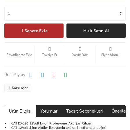
Sepete Ekle
Hızlı Satın Al
Tavsiye Et
Yorum Yaz
Fiyat Alarmı
Ürün Paylaş :
Karşılaştır
Ürün Bilgisi
Yorumlar
Taksit Seçenekleri
Önerilerin
•
CAT DXC26 12Volt Li-ion Profesyonel Akü Şarj Cihazı
•
CAT 12Volt Li-ion Aküler ile uyumlu akü şarj aleti amper değeri