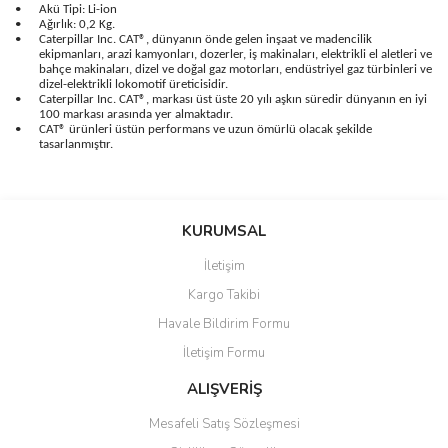
•
Akü Tipi: Li-ion
•
Ağırlık: 0,2 Kg.
•
Caterpillar Inc. CAT®, dünyanın önde gelen inşaat ve madencilik
ekipmanları, arazi kamyonları, dozerler, iş makinaları, elektrikli el aletleri ve
bahçe makinaları, dizel ve doğal gaz motorları, endüstriyel gaz türbinleri ve
dizel-elektrikli lokomotif üreticisidir.
•
Caterpillar Inc. CAT®, markası üst üste 20 yılı aşkın süredir dünyanın en iyi
100 markası arasında yer almaktadır.
•
CAT® ürünleri üstün performans ve uzun ömürlü olacak şekilde
tasarlanmıştır.
Bu ürünün fiyat bilgisi, resim, ürün açıklamalarında ve diğer
konularda yetersiz gördüğünüz noktaları öneri formunu kullanarak
Bu ürüne ilk yorumu siz yapın!
KURUMSAL
tarafımıza iletebilirsiniz.
Görüş ve önerileriniz için teşekkür ederiz.
İletişim
Yorum Yaz
Kargo Takibi
Ürün resmi kalitesiz, bozuk veya görüntülenemiyor.
Havale Bildirim Formu
Ürün açıklamasında eksik bilgiler bulunuyor.
İletişim Formu
Ürün bilgilerinde hatalar bulunuyor.
Ürün fiyatı diğer sitelerden daha pahalı.
ALIŞVERİŞ
Bu ürüne benzer farklı alternatifler olmalı.
Mesafeli Satış Sözleşmesi