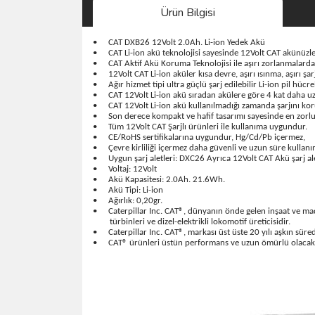
Ürün Bilgisi
•
CAT DXB26 12Volt 2.0Ah. Li-ion Yedek Akü
•
CAT Li-ion akü teknolojisi sayesinde 12Volt CAT akünüzle t
•
CAT Aktif Akü Koruma Teknolojisi ile aşırı zorlanmalard
•
12Volt CAT Li-ion aküler kısa devre, aşırı ısınma, aşırı 
•
Ağır hizmet tipi ultra güçlü şarj edilebilir Li-ion pil h
•
CAT 12Volt Li-ion akü sıradan akülere göre 4 kat daha u
•
CAT 12Volt Li-ion akü kullanılmadığı zamanda şarjını koru
•
Son derece kompakt ve hafif tasarımı sayesinde en zorlu
•
Tüm 12Volt CAT Şarjlı ürünleri ile kullanıma uygundur.
•
CE/RoHS sertifikalarına uygundur, Hg/Cd/Pb içermez,
•
Çevre kirliliği içermez daha güvenli ve uzun süre kullanı
•
Uygun şarj aletleri: DXC26 Ayrıca 12Volt CAT Akü şarj al
•
Voltaj: 12Volt
•
Akü Kapasitesi: 2.0Ah. 21.6Wh.
•
Akü Tipi: Li-ion
•
Ağırlık: 0,20gr.
•
Caterpillar Inc. CAT®, dünyanın önde gelen inşaat ve maden
türbinleri ve dizel-elektrikli lokomotif üreticisidir.
•
Caterpillar Inc. CAT®, markası üst üste 20 yılı aşkın sür
•
CAT® ürünleri üstün performans ve uzun ömürlü olacak ş