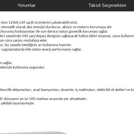
Yorumlar
Taksit Seçenekleri
üm 12Volt CAT şarjlı ürünlerini çalıştırabilirsiniz.
a otomatik olarak akü enerjiyi durdurur, aküyü ve motoru korumaya alır.
şarj koruma fonksiyonları ile son derece üstün güvenlik koruması sağlar.
ücreleri sayesinde 500 şarj/deşarj döngüsü sağlayarak hafıza etkisi oluşmaz, uzun kullanı
zun süre şarjını muhafaza eder.
r, bu sayede istediğiniz an kullanıma hazırdır.
 uygulamalarda bile üstün enerji performansı sağlar.
m sağlar.
etleriyle kullanıma uygundur.
cilik ekipmanları, arazi kamyonları, dozerler, iş makinaları, elektrikli el aletleri ve 
edir dünyanın en iyi 100 markası arasında yer almaktadır.
ekilde tasarlanmıştır.