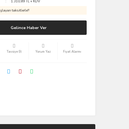
1.310,89 TL + KDV
layan taksitlerle!!
Gelince Haber Ver
Tavsiye Et
Yorum Yaz
Fiyat Alarmı