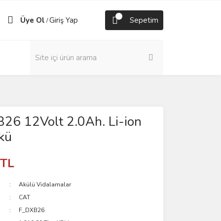
Üye Ol
Giriş Yap
Sepetim
/
26 12Volt 2.0Ah. Li-ion
kü
 TL
Akülü Vidalamalar
CAT
F_DXB26