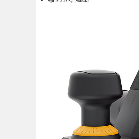
•
Ağırlık: 2,26 Kg. (Aküsüz)