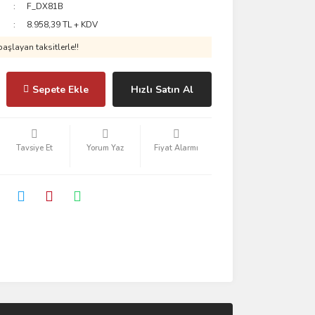
F_DX81B
8.958,39 TL + KDV
aşlayan taksitlerle!!
Sepete Ekle
Hızlı Satın Al
Tavsiye Et
Yorum Yaz
Fiyat Alarmı