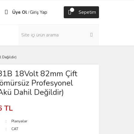
Üye Ol
Giriş Yap
Sepetim
/
 Değildir)
1B 18Volt 82mm Çift
Kömürsüz Profesyonel
Akü Dahil Değildir)
6 TL
Planyalar
CAT