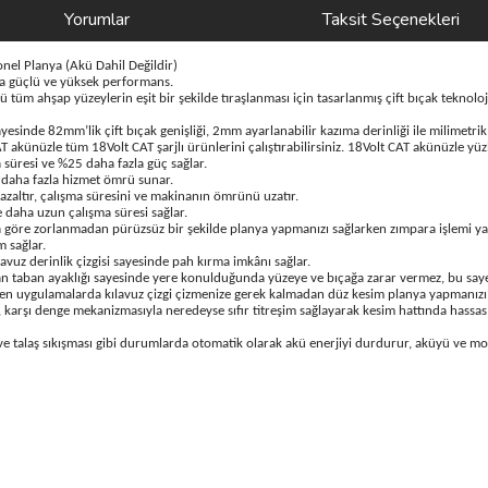
Yorumlar
Taksit Seçenekleri
el Planya (Akü Dahil Değildir)
a güçlü ve yüksek performans.
 tüm ahşap yüzeylerin eşit bir şekilde tıraşlanması için tasarlanmış çift bıçak teknoloj
inde 82mm’lik çift bıçak genişliği, 2mm ayarlanabilir kazıma derinliği ile milimetri
 akünüzle tüm 18Volt CAT şarjlı ürünlerini çalıştırabilirsiniz. 18Volt CAT akünüzle yüzle
üresi ve %25 daha fazla güç sağlar.
 daha fazla hizmet ömrü sunar.
altır, çalışma süresini ve makinanın ömrünü uzatır.
daha uzun çalışma süresi sağlar.
lara göre zorlanmadan pürüzsüz bir şekilde planya yapmanızı sağlarken zımpara işlemi 
m sağlar.
vuz derinlik çizgisi sayesinde pah kırma imkânı sağlar.
nan taban ayaklığı sayesinde yere konulduğunda yüzeye ve bıçağa zarar vermez, bu saye
ren uygulamalarda kılavuz çizgi çizmenize gerek kalmadan düz kesim planya yapmanızı 
, karşı denge mekanizmasıyla neredeyse sıfır titreşim sağlayarak kesim hattında hassas
 ve talaş sıkışması gibi durumlarda otomatik olarak akü enerjiyi durdurur, aküyü ve mo