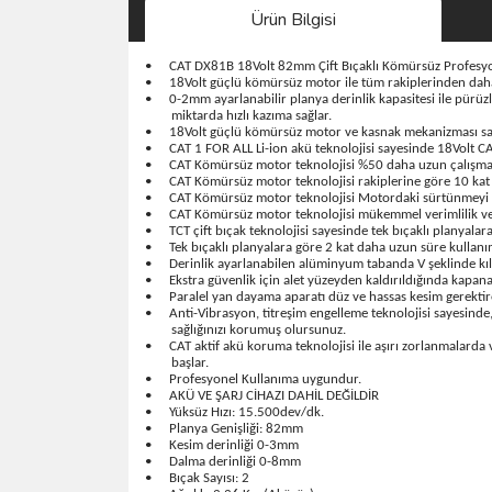
Ürün Bilgisi
•
CAT DX81B 18Volt 82mm Çift Bıçaklı Kömürsüz Profesyon
•
18Volt güçlü kömürsüz motor ile tüm rakiplerinden dah
•
0-2mm ayarlanabilir planya derinlik kapasitesi ile pürüzlü
miktarda hızlı kazıma sağlar.
•
18Volt güçlü kömürsüz motor ve kasnak mekanizması sayes
•
CAT 1 FOR ALL Li-ion akü teknolojisi sayesinde 18Volt CAT
•
CAT Kömürsüz motor teknolojisi %50 daha uzun çalışma s
•
CAT Kömürsüz motor teknolojisi rakiplerine göre 10 kat
•
CAT Kömürsüz motor teknolojisi Motordaki sürtünmeyi az
•
CAT Kömürsüz motor teknolojisi mükemmel verimlilik ve 
•
TCT çift bıçak teknolojisi sayesinde tek bıçaklı planya
•
Tek bıçaklı planyalara göre 2 kat daha uzun süre kullanı
•
Derinlik ayarlanabilen alüminyum tabanda V şeklinde kıla
•
Ekstra güvenlik için alet yüzeyden kaldırıldığında kapa
•
Paralel yan dayama aparatı düz ve hassas kesim gerekti
•
Anti-Vibrasyon, titreşim engelleme teknolojisi sayesinde
sağlığınızı korumuş olursunuz.
•
CAT aktif akü koruma teknolojisi ile aşırı zorlanmalarda
başlar.
•
Profesyonel Kullanıma uygundur.
•
AKÜ VE ŞARJ CİHAZI DAHİL DEĞİLDİR
•
Yüksüz Hızı: 15.500dev/dk.
•
Planya Genişliği: 82mm
•
Kesim derinliği 0-3mm
•
Dalma derinliği 0-8mm
•
Bıçak Sayısı: 2