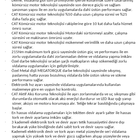
·
Delme, Vidalama gibi tüm profesyonel işlerde kullanmak üzere tasarlanmış
kömürsüz motor teknolojisi sayesinde son derece güçlü ve sağlam
şanzıman yapısı ile en zorlu uygulamalarda dahi üstün performans sağlar.
·
CAT Kömürsüz motor teknolojisi %50 daha uzun çalışma süresi ve %25
daha fazla güç sağlar.
·
CAT Kömürsüz motor teknolojisi rakiplerine göre 10 kat daha fazla hizmet
ömrü sunar.
·
CAT Kömürsüz motor teknolojisi Motordaki sürtünmeyi azaltır, çalışma
süresini ve makinanın ömrünü uzatır.
·
CAT Kömürsüz motor teknolojisi mükemmel verimlilik ve daha uzun çalışma
süresi sağlar.
·
215Nm maksimum tork gücü sayesinde üstün güç ve performans ile en
zorlu uygulamalarda dahi zorlanmadan delme ve vidalama yapma imkânı
·
Özel darbe teknolojisi sıradan şarjlı matkapların sıkıp sökemediği zorlu
vidalama uygulamaları için geliştirilmiştir.
·
Özel Metal dişli MEGATORQUE darbe teknolojisi sayesinde sıkışmış,
paslanmış hatta yuvası bozulmuş vidalarda bile üstün sıkma ve sökme
performansı sağlar.
·
Elektronik hız ayarı sayesinde vidalama uygulamalarında kullanılan
malzemeye göre en uygun hız kontrolü.
·
CAT Aktif Akü Koruma Teknolojisi ile aşırı zorlanmalarda ve uç sıkışması gibi
durumlarda otomatik olarak akü enerjiyi durdurur ve LED ikaz ışığı yanıp
söner, aküyü ve motoru korumaya alır. Tetiğe tekrar basıldığında çalışmaya
başlar.
·
En hassas vidalama uygulamaları için tekitten devir ayarlı şalter ile hassas
tork ve devir ayarlama imkânı sağlar.
·
3 kademeli elektronik tork ve devir ayarı tetik hassasiyetini devre dışı
bırakarak yüke bindiğinde dahi sabit tork ve devir sayısı sağlar.
·
Kademeli elektronik devir ve tork ayarı metal yüzeylerde seri vidalama
yapmak için yüksek tork ve devir gücü sağlarken ahşap yüzeylerde veya