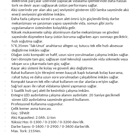
elektronik parçalar üzerinde yapılacak vidalama işlemlerinde daha hassas
tork ve devir ayarı sağlayarak üstün performans sağlar.
·
Akü üzerinde yer alan akü şarj seviyesini gösteren LED lamba sayesinde akü
enerji seviyesini görebilme imkânı.
·
Daha fazla çalışma süresi ve uzun alet ömrü için güçlendirilmiş darbe
mekanizması ve şanzıman yapısı sayesinde vida, somun gibi zorlu
uygulamaların üstesinden kolaylıkla gelir.
·
Yüksek mukavemete sahip alüminyum darbe mekanizması ve gövdesi
sayesinde düşmelere karşı üstün koruma sağlarken aşırı ısınmayı geciktirir,
hızlı soğutma sağlar.
·
¼”6,35mm ‘Tak-Unut’ anahtarsız altıgen uç tutucu tek elle hızlı aksesuar
değiştirme imkânı sağlar.
·
Olağan üstü kompakt ve hafif, uzun süre yorulmadan çalışma imkânı sağlar.
·
Geri dönüşte tam güç sağlayan özel teknoloji sayesinde vida sökmede veya
sıkışan ucu çıkarmada tam güç sağlar.
·
Kayar akü sistemi ile kolay ve güvenli akü değiştirme.
·
Rahat kullanım için titreşimi emen kauçuk kaplı tutamak kolay kavrama,
rahat tutuş ve daha uzun süre yorulmadan çalışabilme imkânı sağlar.
·
Kompakt tasarım tek elle rahat kullanım ve dar alanlara erişim sağlar.
·
Sağ/sol ayarı ile rahat vidalama işlemi yapmanızı sağlar.
·
1 Saatlik hızlı şarj aleti ile kesintisiz çalışma imkânı.
·
Entegre LED aydınlatma çalışma alanını aydınlatır. 20 Saniye gecikmeli
sönen LED aydınlatma sayesinde güvenli kullanım.
·
Profesyonel Kullanıma uygundur.
·
Çelik kemer asma kancası.
·
Güç: 18Volt
·
Akü Kapasitesi: 2.0Ah. Li-ion
·
Yüksüz Hızı: 0-1300 / 0-2100 / 0-3200 dev/dk.
·
Darbe Sayısı: 0-1600 / 0-2900 / 0-3600 darbe/dk.
·
Max. Tork: 215Nm.