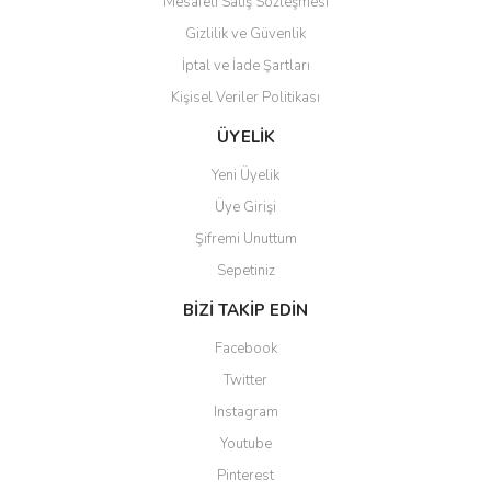
Mesafeli Satış Sözleşmesi
Gizlilik ve Güvenlik
İptal ve İade Şartları
Kişisel Veriler Politikası
Gönder
ÜYELİK
Yeni Üyelik
Üye Girişi
Şifremi Unuttum
Sepetiniz
BİZİ TAKİP EDİN
Facebook
Twitter
Instagram
Youtube
Pinterest