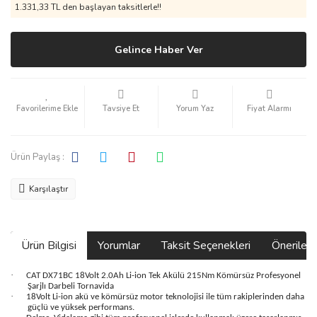
1.331,33 TL den başlayan taksitlerle!!
Gelince Haber Ver
Tavsiye Et
Yorum Yaz
Fiyat Alarmı
Ürün Paylaş :
Karşılaştır
Ürün Bilgisi
Yorumlar
Taksit Seçenekleri
Önerilerin
·
CAT DX71BC 18Volt 2.0Ah Li-ion Tek Akülü 215Nm Kömürsüz Profesyonel
Şarjlı Darbeli Tornavida
·
18Volt Li-ion akü ve kömürsüz motor teknolojisi ile tüm rakiplerinden daha
güçlü ve yüksek performans.