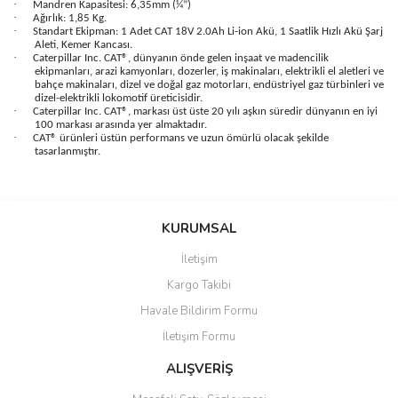
·
Mandren Kapasitesi: 6,35mm (¼”)
·
Ağırlık: 1,85 Kg.
·
Standart Ekipman: 1 Adet CAT 18V 2.0Ah Li-ion Akü, 1 Saatlik Hızlı Akü Şarj
Aleti, Kemer Kancası.
·
Caterpillar Inc. CAT®, dünyanın önde gelen inşaat ve madencilik
ekipmanları, arazi kamyonları, dozerler, iş makinaları, elektrikli el aletleri ve
bahçe makinaları, dizel ve doğal gaz motorları, endüstriyel gaz türbinleri ve
dizel-elektrikli lokomotif üreticisidir.
·
Caterpillar Inc. CAT®, markası üst üste 20 yılı aşkın süredir dünyanın en iyi
100 markası arasında yer almaktadır.
·
CAT® ürünleri üstün performans ve uzun ömürlü olacak şekilde
tasarlanmıştır.
Bu ürünün fiyat bilgisi, resim, ürün açıklamalarında ve diğer
konularda yetersiz gördüğünüz noktaları öneri formunu kullanarak
Bu ürüne ilk yorumu siz yapın!
KURUMSAL
tarafımıza iletebilirsiniz.
Görüş ve önerileriniz için teşekkür ederiz.
İletişim
Yorum Yaz
Kargo Takibi
Ürün resmi kalitesiz, bozuk veya görüntülenemiyor.
Havale Bildirim Formu
Ürün açıklamasında eksik bilgiler bulunuyor.
İletişim Formu
Ürün bilgilerinde hatalar bulunuyor.
Ürün fiyatı diğer sitelerden daha pahalı.
ALIŞVERİŞ
Bu ürüne benzer farklı alternatifler olmalı.