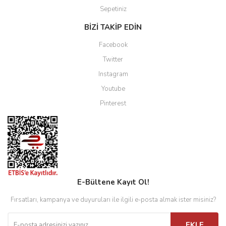
Sepetiniz
BİZİ TAKİP EDİN
Facebook
Twitter
Instagram
Youtube
Pinterest
E-Bültene Kayıt Ol!
Fırsatları, kampanya ve duyuruları ile ilgili e-posta almak ister misiniz?
EKLE