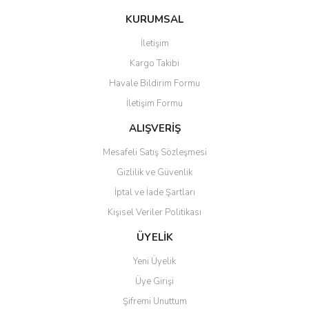
konularda yetersiz gördüğünüz noktaları öneri formunu kullanarak
Bu ürüne ilk yorumu siz yapın!
KURUMSAL
tarafımıza iletebilirsiniz.
Görüş ve önerileriniz için teşekkür ederiz.
İletişim
Yorum Yaz
Kargo Takibi
Ürün resmi kalitesiz, bozuk veya görüntülenemiyor.
Havale Bildirim Formu
Ürün açıklamasında eksik bilgiler bulunuyor.
İletişim Formu
Ürün bilgilerinde hatalar bulunuyor.
Ürün fiyatı diğer sitelerden daha pahalı.
ALIŞVERİŞ
Bu ürüne benzer farklı alternatifler olmalı.
Mesafeli Satış Sözleşmesi
Gizlilik ve Güvenlik
İptal ve İade Şartları
Kişisel Veriler Politikası
Gönder
ÜYELİK
Yeni Üyelik
Üye Girişi
Şifremi Unuttum