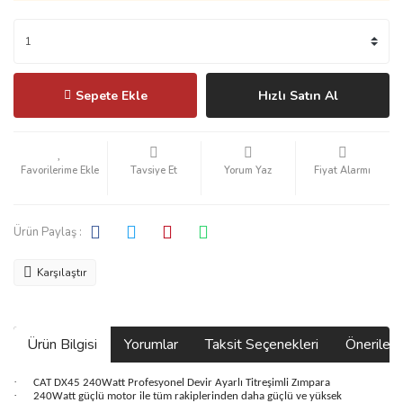
Sepete Ekle
Hızlı Satın Al
Tavsiye Et
Yorum Yaz
Fiyat Alarmı
Ürün Paylaş :
Karşılaştır
Ürün Bilgisi
Yorumlar
Taksit Seçenekleri
Önerilerin
·
CAT DX45 240Watt Profesyonel Devir Ayarlı Titreşimli Zımpara
·
240Watt güçlü motor ile tüm rakiplerinden daha güçlü ve yüksek