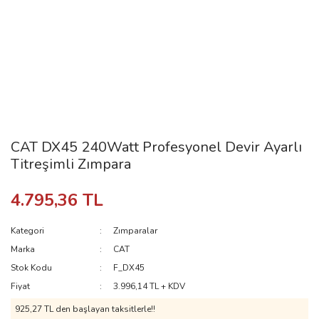
CAT DX45 240Watt Profesyonel Devir Ayarlı
Titreşimli Zımpara
4.795,36 TL
Kategori
Zımparalar
Marka
CAT
Stok Kodu
F_DX45
Fiyat
3.996,14 TL + KDV
925,27 TL den başlayan taksitlerle!!