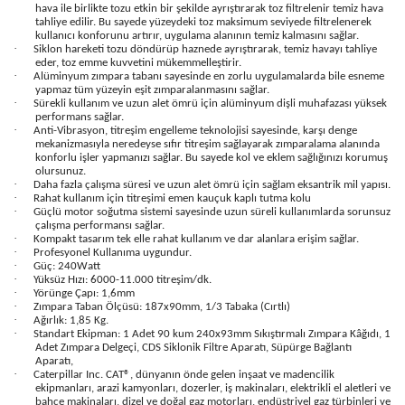
hava ile birlikte tozu etkin bir şekilde ayrıştırarak toz filtrelenir temiz hava
tahliye edilir. Bu sayede yüzeydeki toz maksimum seviyede filtrelenerek
kullanıcı konforunu artırır, uygulama alanının temiz kalmasını sağlar.
·
Siklon hareketi tozu döndürüp haznede ayrıştırarak, temiz havayı tahliye
eder, toz emme kuvvetini mükemmelleştirir.
·
Alüminyum zımpara tabanı sayesinde en zorlu uygulamalarda bile esneme
yapmaz tüm yüzeyin eşit zımparalanmasını sağlar.
·
Sürekli kullanım ve uzun alet ömrü için alüminyum dişli muhafazası yüksek
performans sağlar.
·
Anti-Vibrasyon, titreşim engelleme teknolojisi sayesinde, karşı denge
mekanizmasıyla neredeyse sıfır titreşim sağlayarak zımparalama alanında
konforlu işler yapmanızı sağlar. Bu sayede kol ve eklem sağlığınızı korumuş
olursunuz.
·
Daha fazla çalışma süresi ve uzun alet ömrü için sağlam eksantrik mil yapısı.
·
Rahat kullanım için titreşimi emen kauçuk kaplı tutma kolu
·
Güçlü motor soğutma sistemi sayesinde uzun süreli kullanımlarda sorunsuz
çalışma performansı sağlar.
·
Kompakt tasarım tek elle rahat kullanım ve dar alanlara erişim sağlar.
·
Profesyonel Kullanıma uygundur.
·
Güç: 240Watt
·
Yüksüz Hızı: 6000-11.000 titreşim/dk.
·
Yörünge Çapı: 1,6mm
·
Zımpara Taban Ölçüsü: 187x90mm, 1/3 Tabaka (Cırtlı)
·
Ağırlık: 1,85 Kg.
·
Standart Ekipman: 1 Adet 90 kum 240x93mm Sıkıştırmalı Zımpara Kâğıdı, 1
Adet Zımpara Delgeçi, CDS Siklonik Filtre Aparatı, Süpürge Bağlantı
Aparatı,
·
Caterpillar Inc. CAT®, dünyanın önde gelen inşaat ve madencilik
ekipmanları, arazi kamyonları, dozerler, iş makinaları, elektrikli el aletleri ve
bahçe makinaları, dizel ve doğal gaz motorları, endüstriyel gaz türbinleri ve