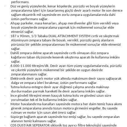
performans.
·
Düz ve geniş yüzeylerde, kenar köşelerde, pürüzlü ve boyalı yüzeylerin
zımparalanma işleri için tasarlanmış güçlü devir ayarlı motor ile son derece
sağlam eksantrik mil sayesinde en zorlu zımpara uygulamalarında dahi
üstün performans sağlar.
·
Ahşap parkeler, masa kenarları, ahşap merdivenler gibi tüm vernikli veya
boyalı yüzeylerde zımparalama yapmak için mükemmel sonuçlar elde
etmenizi sağlar.
·
187 x 90mm, 1/3 Tabaka DUAL ATTACHMENT SYSTEM cırtlı ve sıkıştırmalı
Alüminyum zımpara tabanı ile boyalı, vernikli, pürüzlü geniş alanların
pürüzsüz bir şekilde zımparalanması ile mükemmel sonuçlar elde etmenizi
sağlar.
·
Dahili zımpara delme aparatı sayesinde cırtlı olmayan düz zımpara
kağıtlarını taban ölçüsünde keserek sıkıştırma aparatı ile kullanma imkânı
sağlar.
·
6.000-11.000 titreşim/dk. Devir ayarı tüm yüzey uygulamalarında, pürüzlü
ve çıkıntılı yüzeylerin mükemmel bir şekilde en uygun devirde
zımparalanmasını sağlar.
·
Elektronik devir ayarlı motor yük altında maksimum devir sayısı sağlayarak
dalga ve zımpara izleri bırakmaz, üstün performans sağlar.
·
Tutma koluna entegre devir ayar düğmesi çalışma anında makinayı
durdurmadan parmak hareketi ile devir ayarlama imkânı sağlar.
·
İnce gövdeli titreşimi emen kauçuk tutma kolu ve gövdesi uzun süre
yorulmadan tek el ile kullanma imkânı sağlar.
·
Motor havalandırma kanalları sayesinde motora her daim temiz hava akımı
girerek zımparalama anında tozun motora girmesini engeller. Bu sayede
rulman ve motor için uzun alet ömrü sağlar.
·
Süpürge bağlantı aparatı sayesinde toz emişi sağlar, bu sayede zımparalan
alanının temiz kalmasını sağlar.
·
CDS DUST/AIR SEPERATOR siklonik toz ayırıcı filtre teknolojisi sayesinde