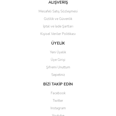
Ürün fiyatı diğer sitelerden daha pahalı.
ALIŞVERİŞ
Bu ürüne benzer farklı alternatifler olmalı.
Mesafeli Satış Sözleşmesi
Gizlilik ve Güvenlik
İptal ve İade Şartları
Kişisel Veriler Politikası
Gönder
ÜYELİK
Yeni Üyelik
Üye Girişi
Şifremi Unuttum
Sepetiniz
BİZİ TAKİP EDİN
Facebook
Twitter
Instagram
Youtube