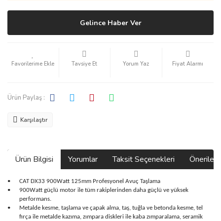
Gelince Haber Ver
Tavsiye Et
Yorum Yaz
Fiyat Alarmı
Ürün Paylaş :
Karşılaştır
Ürün Bilgisi
Yorumlar
Taksit Seçenekleri
Önerilerin
•
CAT DX33 900Watt 125mm Profesyonel Avuç Taşlama
•
900Watt güçlü motor ile tüm rakiplerinden daha güçlü ve yüksek
performans.
•
Metalde kesme, taşlama ve çapak alma, taş, tuğla ve betonda kesme, tel
fırça ile metalde kazıma, zımpara diskleri ile kaba zımparalama, seramik