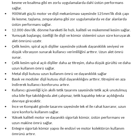
kesme ve kısaltma gibi en zorlu uygulamalarda dahi üstün performans
sağlar.
•
900Watt güçlü motor ve dişli mekanizması sayesinde 125mm’lik disk çapı
ile kesme, taşlama, zımparalama gibi zor uygulamalarda ve dar alanlarda
üstün performans sağlar.
•
12.000 dev/dk. dönme hareketi ile hızlı, kaliteli ve mükemmel kesim sağlar.
•
Yumuşak başlangıç özelliği ile dişli ve kömür sistemini uzun süre koruyarak
alet ömrünü uzatır.
•
Çelik kesim, spiral açılı dişliler sayesinde yüksek dayanıklılık seviyesi ve
düşük vibrasyon sunarak kullanıcı verimliliğini arttırır. Uzun alet ömrü
sunar.
•
Çelik kesim spiral açılı dişliler daha az titreşim, daha düşük gürültü ve daha
uzun kullanım ömrü sağlar.
•
Metal dişli kutusu uzun kullanım ömrü ve dayanıklılık sağlar
•
Basık ve modüler dişli kutusu dişli dayanıklılığını arttırır, titreşimi en aza
indirerek kullanıcı konforunu artırır.
•
Kullanıcı güvenliği için akıllı tetik tasarımı sayesinde tetik açık unutulmuş
olsa bile fişe takıldığında alet çalışmaz, tetik kapatılıp tekrar açıldığında
devreye girecektir.
•
İnce ve Kompakt gövde tasarımı sayesinde tek el ile rahat kavranır, uzun
süre konforlu kullanım sağlar.
•
Yüksek kaliteli motor ve dayanıklı sigortalı kömür, üstün performans ve
uzun makine ömrü sağlar.
•
Entegre sigortalı kömür yapısı ile endüvi ve motor kolektörün kullanım
ömrünü artırır.