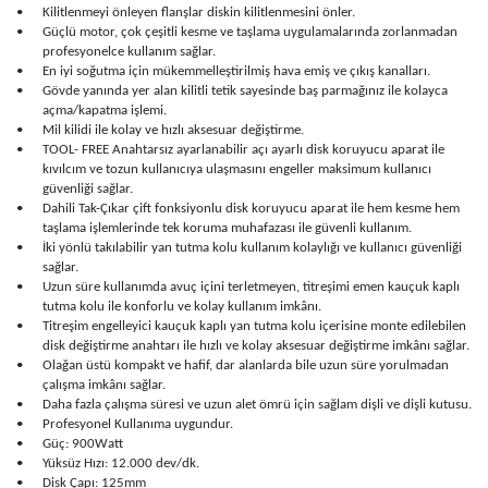
•
Kilitlenmeyi önleyen flanşlar diskin kilitlenmesini önler.
•
Güçlü motor, çok çeşitli kesme ve taşlama uygulamalarında zorlanmadan
profesyonelce kullanım sağlar.
•
En iyi soğutma için mükemmelleştirilmiş hava emiş ve çıkış kanalları.
•
Gövde yanında yer alan kilitli tetik sayesinde baş parmağınız ile kolayca
açma/kapatma işlemi.
•
Mil kilidi ile kolay ve hızlı aksesuar değiştirme.
•
TOOL- FREE Anahtarsız ayarlanabilir açı ayarlı disk koruyucu aparat ile
kıvılcım ve tozun kullanıcıya ulaşmasını engeller maksimum kullanıcı
güvenliği sağlar.
•
Dahili Tak-Çıkar çift fonksiyonlu disk koruyucu aparat ile hem kesme hem
taşlama işlemlerinde tek koruma muhafazası ile güvenli kullanım.
•
İki yönlü takılabilir yan tutma kolu kullanım kolaylığı ve kullanıcı güvenliği
sağlar.
•
Uzun süre kullanımda avuç içini terletmeyen, titreşimi emen kauçuk kaplı
tutma kolu ile konforlu ve kolay kullanım imkânı.
•
Titreşim engelleyici kauçuk kaplı yan tutma kolu içerisine monte edilebilen
disk değiştirme anahtarı ile hızlı ve kolay aksesuar değiştirme imkânı sağlar.
•
Olağan üstü kompakt ve hafif, dar alanlarda bile uzun süre yorulmadan
çalışma imkânı sağlar.
•
Daha fazla çalışma süresi ve uzun alet ömrü için sağlam dişli ve dişli kutusu.
•
Profesyonel Kullanıma uygundur.
•
Güç: 900Watt
•
Yüksüz Hızı: 12.000 dev/dk.
•
Disk Çapı: 125mm