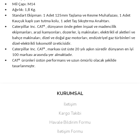
•
Mil Çapı: M14
•
Ağırlık: 1,8 Kg.
•
Standart Ekipman: 1 Adet 125mm Taşlama ve Kesme Muhafazası, 1 Adet
Kauçuk kaplı yan tutma kolu, 1 adet Taş Sıkıştırma Anahtarı.
•
Caterpillar Inc. CAT®, dünyanın önde gelen inşaat ve madencilik
ekipmanları, arazi kamyonları, dozerler, iş makinaları, elektrikli el aletleri ve
bahçe makinaları, dizel ve doğal gaz motorları, endüstriyel gaz türbinleri ve
dizel-elektrikli lokomotif üreticisidir.
•
Caterpillar Inc. CAT®, markası üst üste 20 yılı aşkın süredir dünyanın en iyi
100 markası arasında yer almaktadır.
•
CAT® ürünleri üstün performans ve uzun ömürlü olacak şekilde
tasarlanmıştır.
Bu ürünün fiyat bilgisi, resim, ürün açıklamalarında ve diğer
konularda yetersiz gördüğünüz noktaları öneri formunu kullanarak
Bu ürüne ilk yorumu siz yapın!
KURUMSAL
tarafımıza iletebilirsiniz.
Görüş ve önerileriniz için teşekkür ederiz.
İletişim
Yorum Yaz
Kargo Takibi
Ürün resmi kalitesiz, bozuk veya görüntülenemiyor.
Havale Bildirim Formu
Ürün açıklamasında eksik bilgiler bulunuyor.
İletişim Formu
Ürün bilgilerinde hatalar bulunuyor.