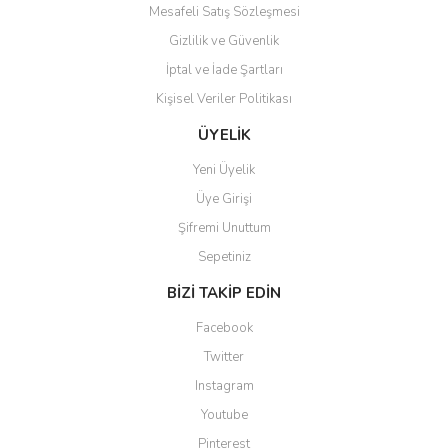
Bu ürüne benzer farklı alternatifler olmalı.
Mesafeli Satış Sözleşmesi
Gizlilik ve Güvenlik
İptal ve İade Şartları
Kişisel Veriler Politikası
Gönder
ÜYELİK
Yeni Üyelik
Üye Girişi
Şifremi Unuttum
Sepetiniz
BİZİ TAKİP EDİN
Facebook
Twitter
Instagram
Youtube
Pinterest