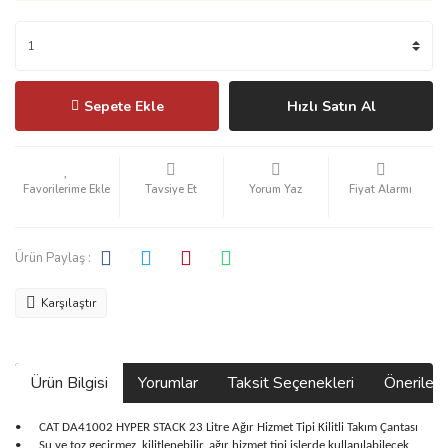
Sepete Ekle
Hızlı Satın Al
Tavsiye Et
Yorum Yaz
Fiyat Alarmı
Ürün Paylaş :
Karşılaştır
Ürün Bilgisi
Yorumlar
Taksit Seçenekleri
Önerilerin
•
CAT DA41002 HYPER STACK 23 Litre Ağır Hizmet Tipi Kilitli Takım Çantası
•
Su ve toz geçirmez, kilitlenebilir, ağır hizmet tipi işlerde kullanılabilecek