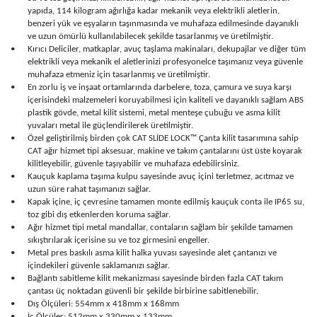
yapıda, 114 kilogram ağırlığa kadar mekanik veya elektrikli aletlerin,
benzeri yük ve eşyaların taşınmasında ve muhafaza edilmesinde dayanıklı
ve uzun ömürlü kullanılabilecek şekilde tasarlanmış ve üretilmiştir.
•
Kırıcı Deliciler, matkaplar, avuç taşlama makinaları, dekupajlar ve diğer tüm
elektrikli veya mekanik el aletlerinizi profesyonelce taşımanız veya güvenle
muhafaza etmeniz için tasarlanmış ve üretilmiştir.
•
En zorlu iş ve inşaat ortamlarında darbelere, toza, çamura ve suya karşı
içerisindeki malzemeleri koruyabilmesi için kaliteli ve dayanıklı sağlam ABS
plastik gövde, metal kilit sistemi, metal menteşe çubuğu ve asma kilit
yuvaları metal ile güçlendirilerek üretilmiştir.
•
Özel geliştirilmiş birden çok CAT SLİDE LOCK™ Çanta kilit tasarımına sahip
CAT ağır hizmet tipi aksesuar, makine ve takım çantalarını üst üste koyarak
kilitleyebilir, güvenle taşıyabilir ve muhafaza edebilirsiniz.
•
Kauçuk kaplama taşıma kulpu sayesinde avuç içini terletmez, acıtmaz ve
uzun süre rahat taşımanızı sağlar.
•
Kapak içine, iç çevresine tamamen monte edilmiş kauçuk conta ile IP65 su,
toz gibi dış etkenlerden koruma sağlar.
•
Ağır hizmet tipi metal mandallar, contaların sağlam bir şekilde tamamen
sıkıştırılarak içerisine su ve toz girmesini engeller.
•
Metal pres baskılı asma kilit halka yuvası sayesinde alet çantanızı ve
içindekileri güvenle saklamanızı sağlar.
•
Bağlantı sabitleme kilit mekanizması sayesinde birden fazla CAT takım
çantası üç noktadan güvenli bir şekilde birbirine sabitlenebilir.
•
Dış Ölçüleri: 554mm x 418mm x 168mm
•
İç Ölçüler: 512mm x 330mm x 133mm