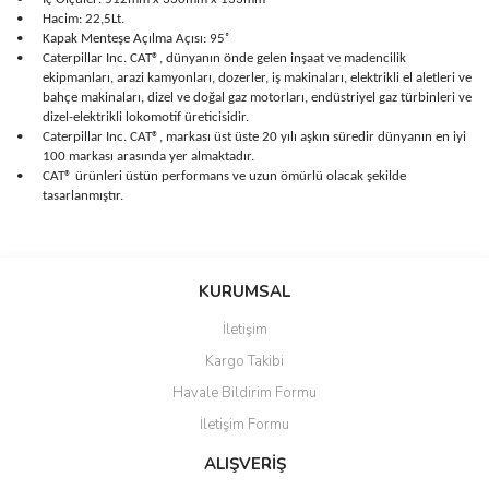
•
Hacim: 22,5Lt.
•
Kapak Menteşe Açılma Açısı: 95˚
•
Caterpillar Inc. CAT®, dünyanın önde gelen inşaat ve madencilik
ekipmanları, arazi kamyonları, dozerler, iş makinaları, elektrikli el aletleri ve
bahçe makinaları, dizel ve doğal gaz motorları, endüstriyel gaz türbinleri ve
dizel-elektrikli lokomotif üreticisidir.
•
Caterpillar Inc. CAT®, markası üst üste 20 yılı aşkın süredir dünyanın en iyi
100 markası arasında yer almaktadır.
•
CAT® ürünleri üstün performans ve uzun ömürlü olacak şekilde
tasarlanmıştır.
Bu ürünün fiyat bilgisi, resim, ürün açıklamalarında ve diğer
konularda yetersiz gördüğünüz noktaları öneri formunu kullanarak
Bu ürüne ilk yorumu siz yapın!
KURUMSAL
tarafımıza iletebilirsiniz.
Görüş ve önerileriniz için teşekkür ederiz.
İletişim
Yorum Yaz
Kargo Takibi
Ürün resmi kalitesiz, bozuk veya görüntülenemiyor.
Havale Bildirim Formu
Ürün açıklamasında eksik bilgiler bulunuyor.
İletişim Formu
Ürün bilgilerinde hatalar bulunuyor.
Ürün fiyatı diğer sitelerden daha pahalı.
ALIŞVERİŞ