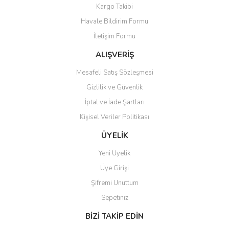
Yorum Yaz
Kargo Takibi
Ürün resmi kalitesiz, bozuk veya görüntülenemiyor.
Havale Bildirim Formu
Ürün açıklamasında eksik bilgiler bulunuyor.
İletişim Formu
Ürün bilgilerinde hatalar bulunuyor.
Ürün fiyatı diğer sitelerden daha pahalı.
ALIŞVERİŞ
Bu ürüne benzer farklı alternatifler olmalı.
Mesafeli Satış Sözleşmesi
Gizlilik ve Güvenlik
İptal ve İade Şartları
Kişisel Veriler Politikası
Gönder
ÜYELİK
Yeni Üyelik
Üye Girişi
Şifremi Unuttum
Sepetiniz
BİZİ TAKİP EDİN