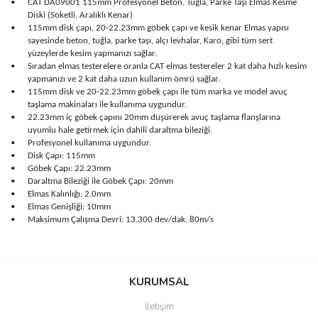
•
CAT DA09001 115mm Profesyonel Beton, Tuğla, Parke Taşı Elmas Kesme
Diski (Soketli, Aralıklı Kenar)
•
115mm disk çapı, 20-22.23mm göbek çapı ve kesik kenar Elmas yapısı
sayesinde beton, tuğla, parke taşı, alçı levhalar, Karo, gibi tüm sert
yüzeylerde kesim yapmanızı sağlar.
•
Sıradan elmas testerelere oranla CAT elmas testereler 2 kat daha hızlı kesim
yapmanızı ve 2 kat daha uzun kullanım ömrü sağlar.
•
115mm disk ve 20-22.23mm göbek çapı ile tüm marka ve model avuç
taşlama makinaları ile kullanıma uygundur.
•
22.23mm iç göbek çapını 20mm düşürerek avuç taşlama flanşlarına
uyumlu hale getirmek için dahili daraltma bileziği.
•
Profesyonel kullanıma uygundur.
•
Disk Çapı: 115mm
•
Göbek Çapı: 22.23mm
•
Daraltma Bileziği ile Göbek Çapı: 20mm
•
Elmas Kalınlığı: 2.0mm
•
Elmas Genişliği: 10mm
•
Maksimum Çalışma Devri: 13.300 dev/dak. 80m/s
Bu ürünün fiyat bilgisi, resim, ürün açıklamalarında ve diğer
konularda yetersiz gördüğünüz noktaları öneri formunu kullanarak
Bu ürüne ilk yorumu siz yapın!
KURUMSAL
tarafımıza iletebilirsiniz.
Görüş ve önerileriniz için teşekkür ederiz.
İletişim