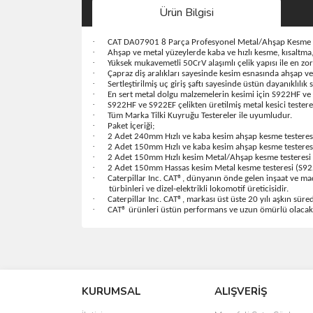
Ürün Bilgisi
·
CAT DA07901 8 Parça Profesyonel Metal/Ahşap Kesme T
·
Ahşap ve metal yüzeylerde kaba ve hızlı kesme, kısaltm
·
Yüksek mukavemetli 50CrV alaşımlı çelik yapısı ile en z
·
Çapraz diş aralıkları sayesinde kesim esnasında ahşap ve met
·
Sertleştirilmiş uç giriş şaftı sayesinde üstün dayanıklılık s
·
En sert metal dolgu malzemelerin kesimi için S922HF ve S
·
S922HF ve S922EF çelikten üretilmiş metal kesici testerel
·
Tüm Marka Tilki Kuyruğu Testereler ile uyumludur.
·
Paket İçeriği;
·
2 Adet 240mm Hızlı ve kaba kesim ahşap kesme testeres
·
2 Adet 150mm Hızlı ve kaba kesim ahşap kesme testeres
·
2 Adet 150mm Hızlı kesim Metal/Ahşap kesme testeresi
·
2 Adet 150mm Hassas kesim Metal kesme testeresi (S92
·
Caterpillar Inc. CAT®, dünyanın önde gelen inşaat ve maden
türbinleri ve dizel-elektrikli lokomotif üreticisidir.
·
Caterpillar Inc. CAT®, markası üst üste 20 yılı aşkın sür
·
CAT® ürünleri üstün performans ve uzun ömürlü olacak ş
Bu ürünün fiyat bilgisi, resim, ürün açıklamalarında 
Görüş ve önerileriniz için teşekkür ederiz.
KURUMSAL
ALIŞVERİŞ
Ürün resmi kalitesiz, bozuk veya görüntülenemiyo
Ürün açıklamasında eksik bilgiler bulunuyor.