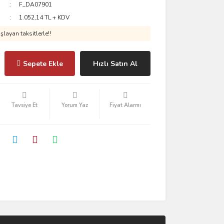
F_DA07901
1.052,14 TL + KDV
layan taksitlerle!!
Sepete Ekle
Hızlı Satın Al
Tavsiye Et
Yorum Yaz
Fiyat Alarmı