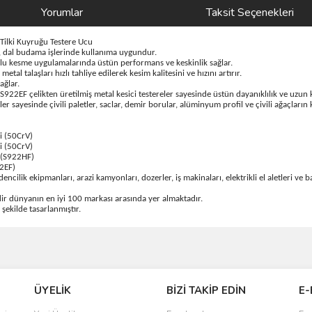
Yorumlar
Taksit Seçenekleri
ilki Kuyruğu Testere Ucu
a, dal budama işlerinde kullanıma uygundur.
orlu kesme uygulamalarında üstün performans ve keskinlik sağlar.
al talaşları hızlı tahliye edilerek kesim kalitesini ve hızını artırır.
ağlar.
922EF çelikten üretilmiş metal kesici testereler sayesinde üstün dayanıklılık ve uzun
er sayesinde çivili paletler, saclar, demir borular, alüminyum profil ve çivili ağaçlar
i (50CrV)
i (50CrV)
 (S922HF)
2EF)
cilik ekipmanları, arazi kamyonları, dozerler, iş makinaları, elektrikli el aletleri ve 
edir dünyanın en iyi 100 markası arasında yer almaktadır.
ekilde tasarlanmıştır.
ve diğer konularda yetersiz gördüğünüz noktaları öneri formunu kullanarak taraf
Bu ürüne ilk yorumu siz yapın!
ÜYELİK
BİZİ TAKİP EDİN
E-
r.
Yorum Yaz