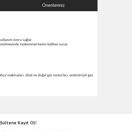
Önerileriniz
 kullanım ömrü sağlar.
ın kesilmesinde mükemmel kesim kalitesi sunar.
bahçe makinaları, dizel ve doğal gaz motorları, endüstriyel gaz
ımıza iletebilirsiniz.
Bültene Kayıt Ol!