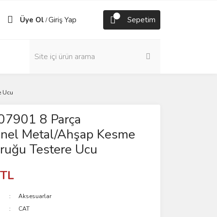
Üye Ol
Giriş Yap
Sepetim
/
e Ucu
7901 8 Parça
onel Metal/Ahşap Kesme
yruğu Testere Ucu
 TL
Aksesuarlar
CAT