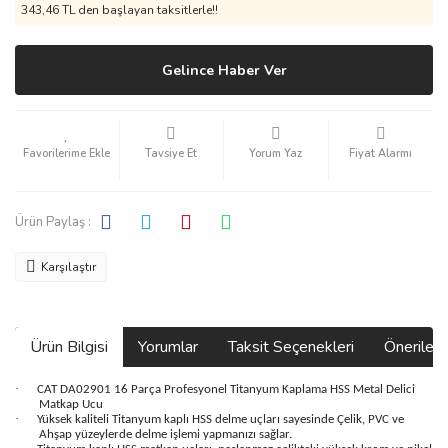
343,46 TL den başlayan taksitlerle!!
Gelince Haber Ver
Tavsiye Et
Yorum Yaz
Fiyat Alarmı
Ürün Paylaş :
Karşılaştır
Ürün Bilgisi
Yorumlar
Taksit Seçenekleri
Önerilerin
·
CAT DA02901 16 Parça Profesyonel Titanyum Kaplama HSS Metal Delici
Matkap Ucu
·
Yüksek kaliteli Titanyum kaplı HSS delme uçları sayesinde Çelik, PVC ve
Ahşap yüzeylerde delme işlemi yapmanızı sağlar.