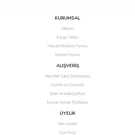
Bu ürünün fiyat bilgisi, resim, ürün açıklamalarında ve diğer
konularda yetersiz gördüğünüz noktaları öneri formunu kullanarak
Bu ürüne ilk yorumu siz yapın!
KURUMSAL
tarafımıza iletebilirsiniz.
Görüş ve önerileriniz için teşekkür ederiz.
İletişim
Yorum Yaz
Kargo Takibi
Ürün resmi kalitesiz, bozuk veya görüntülenemiyor.
Havale Bildirim Formu
Ürün açıklamasında eksik bilgiler bulunuyor.
İletişim Formu
Ürün bilgilerinde hatalar bulunuyor.
Ürün fiyatı diğer sitelerden daha pahalı.
ALIŞVERİŞ
Bu ürüne benzer farklı alternatifler olmalı.
Mesafeli Satış Sözleşmesi
Gizlilik ve Güvenlik
İptal ve İade Şartları
Kişisel Veriler Politikası
Gönder
ÜYELİK
Yeni Üyelik
Üye Girişi