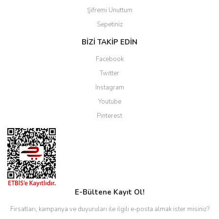
Şifremi Unuttum
Sepetiniz
BİZİ TAKİP EDİN
Facebook
Twitter
Instagram
Youtube
Pinterest
E-Bültene Kayıt Ol!
Fırsatları, kampanya ve duyuruları ile ilgili e-posta almak ister misiniz?