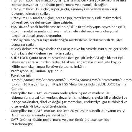
·
Titanyum kaplı HSS matkap uçları, paslanmaz çelikteki yüksek krom ve nikel
konsantrasyonlarında üstün performans ve dayanıklılık sağlar.
·
Titanyum kaplı HSS uçlar, süper güçlü, aşınmaya ve yüksek ısıya karşı
dayanıklı olmasını sağlar.
·
Titanyum HSS matkap uçları, sert ahşap, metaller ve plastik malzemeleri
güvenli şekilde delme özelliğine sahiptir.
·
HSS DIN338 sıcak haddeleme teknolojisi ile üretilmiş yapısı sayesinde çelik,
döküm, metal ve metal olmayan malzemeleri delmede ve profesyonel
tezgahlarda çalışmaya uygundur.
·
135° ayırma noktası sayesinde doğru merkezleme ile düz ve hızlı delikler
açmanızı sağlar.
·
Yüksek delme hızı sayesinde daha az aşınır ve bu sayede aynı süre içerisinde
daha fazla delik delmenize imkân sağlar.
·
SLİDE LOCK Çanta tasarımı sayesinde özel geliştirilmiş CAT ağır hizmet tipi
aksesuar çantaları birden fazla CAT aksesuar çantalarını üst üste koyup
kilitleme mekanizması ile güvenle taşıma imkânı.
·
Profesyonel Kullanıma Uygundur.
·
Paket İçeriği;
1mm/1,5mm/2mm/2,5mm/3mm/3,2mm/3,5mm/4mm/4,5mm/5mm/5,5m
toplam 16 Parça Titanyum Kaplı HSS Metal Delici Uçlar, SLİDE LOCK Taşıma
Çantası
·
Caterpillar Inc. CAT®, dünyanın önde gelen inşaat ve madencilik
ekipmanları, arazi kamyonları, dozerler, iş makinaları, elektrikli el aletleri ve
bahçe makinaları, dizel ve doğal gaz motorları, endüstriyel gaz türbinleri ve
dizel-elektrikli lokomotif üreticisidir.
·
Caterpillar Inc. CAT®, markası üst üste 20 yılı aşkın süredir dünyanın en iyi
100 markası arasında yer almaktadır.
·
CAT® ürünleri üstün performans ve uzun ömürlü olacak şekilde
tasarlanmıştır.