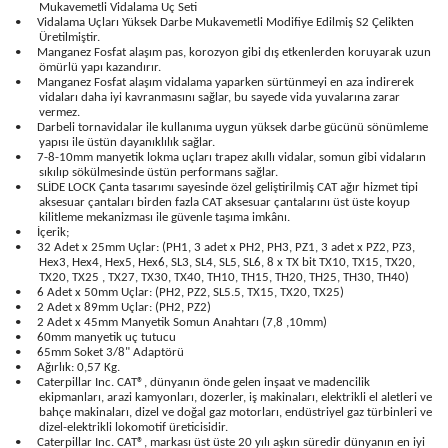
Mukavemetli Vidalama Uç Seti
•
Vidalama Uçları Yüksek Darbe Mukavemetli Modifiye Edilmiş S2 Çelikten
Üretilmiştir.
•
Manganez Fosfat alaşım pas, korozyon gibi dış etkenlerden koruyarak uzun
ömürlü yapı kazandırır.
•
Manganez Fosfat alaşım vidalama yaparken sürtünmeyi en aza indirerek
vidaları daha iyi kavranmasını sağlar, bu sayede vida yuvalarına zarar
vermez.
•
Darbeli tornavidalar ile kullanıma uygun yüksek darbe gücünü sönümleme
yapısı ile üstün dayanıklılık sağlar.
•
7-8-10mm manyetik lokma uçları trapez akıllı vidalar, somun gibi vidaların
sıkılıp sökülmesinde üstün performans sağlar.
•
SLİDE LOCK Çanta tasarımı sayesinde özel geliştirilmiş CAT ağır hizmet tipi
aksesuar çantaları birden fazla CAT aksesuar çantalarını üst üste koyup
kilitleme mekanizması ile güvenle taşıma imkânı.
•
İçerik;
•
32 Adet x 25mm Uçlar: (PH1, 3 adet x PH2, PH3, PZ1, 3 adet x PZ2, PZ3,
Hex3, Hex4, Hex5, Hex6, SL3, SL4, SL5, SL6, 8 x TX bit TX10, TX15, TX20,
TX20, TX25 , TX27, TX30, TX40, TH10, TH15, TH20, TH25, TH30, TH40)
•
6 Adet x 50mm Uçlar: (PH2, PZ2, SL5.5, TX15, TX20, TX25)
•
2 Adet x 89mm Uçlar: (PH2, PZ2)
•
2 Adet x 45mm Manyetik Somun Anahtarı (7,8 ,10mm)
•
60mm manyetik uç tutucu
•
65mm Soket 3/8" Adaptörü
•
Ağırlık: 0,57 Kg.
•
Caterpillar Inc. CAT®, dünyanın önde gelen inşaat ve madencilik
ekipmanları, arazi kamyonları, dozerler, iş makinaları, elektrikli el aletleri ve
bahçe makinaları, dizel ve doğal gaz motorları, endüstriyel gaz türbinleri ve
dizel-elektrikli lokomotif üreticisidir.
•
Caterpillar Inc. CAT®, markası üst üste 20 yılı aşkın süredir dünyanın en iyi