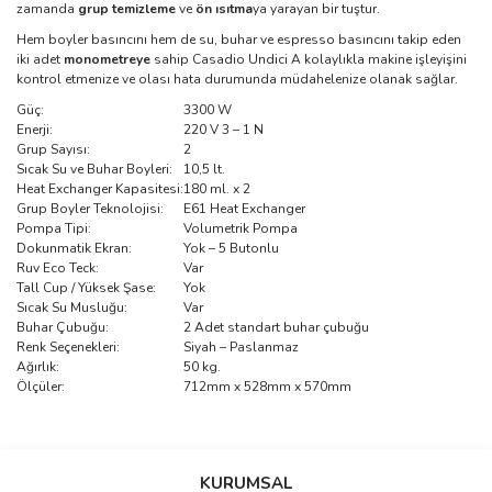
zamanda
grup temizleme
ve
ön ısıtma
ya yarayan bir tuştur.
Hem boyler basıncını hem de su, buhar ve espresso basıncını takip eden
iki adet
monometreye
sahip Casadio Undici A kolaylıkla makine işleyişini
kontrol etmenize ve olası hata durumunda müdahelenize olanak sağlar.
Güç:
3300 W
Enerji:
220 V 3 – 1 N
Grup Sayısı:
2
Sıcak Su ve Buhar Boyleri:
10,5 lt.
Heat Exchanger Kapasitesi:
180 ml. x 2
Grup Boyler Teknolojisi:
E61 Heat Exchanger
Pompa Tipi:
Volumetrik Pompa
Dokunmatik Ekran:
Yok – 5 Butonlu
Ruv Eco Teck:
Var
Tall Cup / Yüksek Şase:
Yok
Sıcak Su Musluğu:
Var
Buhar Çubuğu:
2 Adet standart buhar çubuğu
Renk Seçenekleri:
Siyah – Paslanmaz
Ağırlık:
50 kg.
Ölçüler:
712mm x 528mm x 570mm
Bu ürünün fiyat bilgisi, resim, ürün açıklamalarında ve diğer
konularda yetersiz gördüğünüz noktaları öneri formunu kullanarak
Bu ürüne ilk yorumu siz yapın!
KURUMSAL
tarafımıza iletebilirsiniz.