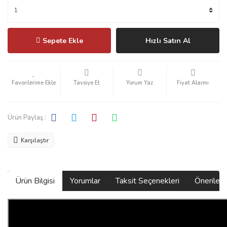
Sepete Ekle
Hızlı Satın Al
Tavsiye Et
Yorum Yaz
Fiyat Alarmı
Ürün Paylaş :
Karşılaştır
Ürün Bilgisi
Yorumlar
Taksit Seçenekleri
Önerilerin