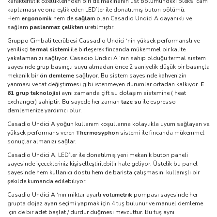
karakteristik özelliklerinden biri de makinanın üst bölümündeki pleksi cam
kaplaması ve ona eşlik eden LED’ler ile donatılmış buton bölümü.
Hem
ergonomik
hem de
sağlam
olan Casadio Undici A dayanıklı ve
sağlam
paslanmaz çelikten
üretilmiştir.
Gruppo Cimbali tecrübesi Cassadio Undici ‘nin yüksek performanslı ve
yenilikçi
termal sistemi
ile birleşerek fincanda mükemmel bir kalite
yakalamanızı sağlıyor.
Casadio Undici A ‘nın sahip olduğu termal sistem
sayesinde grup basınçlı suyu almadan önce 2 saniyelik düşük bir basınçla
mekanik bir
ön demleme
sağlıyor. Bu sistem sayesinde kahvenizin
yanması ve tat değiştirmesi gibi istenmeyen durumlar ortadan kalkıyor.
E
61 grup teknolojisi
aynı zamanda çift su dolaşım sistemine ( heat
exchanger) sahiptir. Bu sayede her zaman
taze su
ile espresso
demlemenize yardımcı olur.
Casadio Undici A yoğun kullanım koşullarına kolaylıkla uyum sağlayan ve
yüksek performans veren
Thermosyphon
sistemi ile fincanda mükemmel
sonuçlar almanızı sağlar.
Casadio Undici A, LED’ler ile donatılmış yeni mekanik buton paneli
sayesinde içecekleriniz kişiselleştirilebilir hale geliyor. Üstelik bu panel
sayesinde hem kullanıcı dostu hem de barista çalışmasını kullanışlı bir
şekilde kumanda edilebiliyor.
Casadio Undici A ‘nın miktar ayarlı
volumetrik
pompası sayesinde her
grupta dojaz ayarı seçimi yapmak için 4 tuş bulunur ve manuel demleme
için de bir adet başlat / durdur düğmesi mevcuttur. Bu tuş aynı