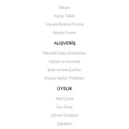
Görüş ve önerileriniz için teşekkür ederiz.
İletişim
Yorum Yaz
Kargo Takibi
Ürün resmi kalitesiz, bozuk veya görüntülenemiyor.
Havale Bildirim Formu
Ürün açıklamasında eksik bilgiler bulunuyor.
İletişim Formu
Ürün bilgilerinde hatalar bulunuyor.
Ürün fiyatı diğer sitelerden daha pahalı.
ALIŞVERİŞ
Bu ürüne benzer farklı alternatifler olmalı.
Mesafeli Satış Sözleşmesi
Gizlilik ve Güvenlik
İptal ve İade Şartları
Kişisel Veriler Politikası
Gönder
ÜYELİK
Yeni Üyelik
Üye Girişi
Şifremi Unuttum
Sepetiniz