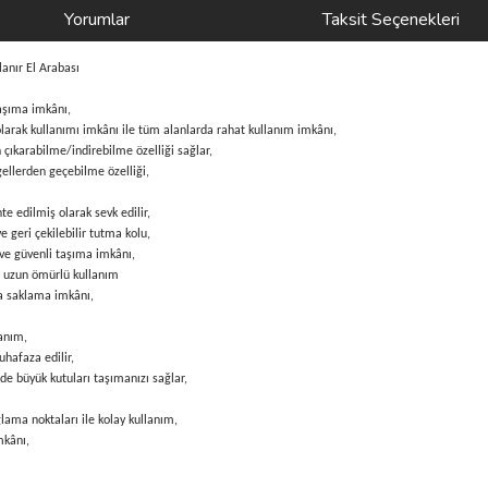
Yorumlar
Taksit Seçenekleri
nır El Arabası
taşıma imkânı,
arak kullanımı imkânı ile tüm alanlarda rahat kullanım imkânı,
 çıkarabilme/indirebilme özelliği sağlar,
gellerden geçebilme özelliği,
 edilmiş olarak sevk edilir,
e geri çekilebilir tutma kolu,
ve güvenli taşıma imkânı,
ve uzun ömürlü kullanım
da saklama imkânı,
lanım,
uhafaza edilir,
ede büyük kutuları taşımanızı sağlar,
ama noktaları ile kolay kullanım,
mkânı,