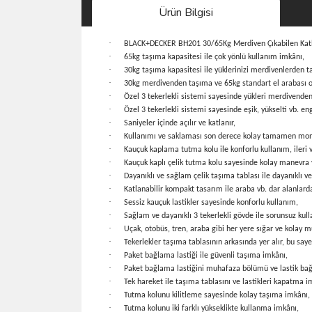
Ürün Bilgisi
·
BLACK+DECKER BH201 30/65Kg Merdiven Çıkabilen Katla
·
65kg taşıma kapasitesi ile çok yönlü kullanım imkânı,
·
30kg taşıma kapasitesi ile yüklerinizi merdivenlerden 
·
30kg merdivenden taşıma ve 65kg standart el arabası ol
·
Özel 3 tekerlekli sistemi sayesinde yükleri merdivenden
·
Özel 3 tekerlekli sistemi sayesinde eşik, yükselti vb. en
·
Saniyeler içinde açılır ve katlanır,
·
Kullanımı ve saklaması son derece kolay tamamen monte
·
Kauçuk kaplama tutma kolu ile konforlu kullanım, ileri v
·
Kauçuk kaplı çelik tutma kolu sayesinde kolay manevra 
·
Dayanıklı ve sağlam çelik taşıma tablası ile dayanıklı 
·
Katlanabilir kompakt tasarım ile araba vb. dar alanlar
·
Sessiz kauçuk lastikler sayesinde konforlu kullanım,
·
Sağlam ve dayanıklı 3 tekerlekli gövde ile sorunsuz kul
·
Uçak, otobüs, tren, araba gibi her yere sığar ve kolay m
·
Tekerlekler taşıma tablasının arkasında yer alır, bu say
·
Paket bağlama lastiği ile güvenli taşıma imkânı,
·
Paket bağlama lastiğini muhafaza bölümü ve lastik bağl
·
Tek hareket ile taşıma tablasını ve lastikleri kapatma i
·
Tutma kolunu kilitleme sayesinde kolay taşıma imkânı,
·
Tutma kolunu iki farklı yükseklikte kullanma imkânı,