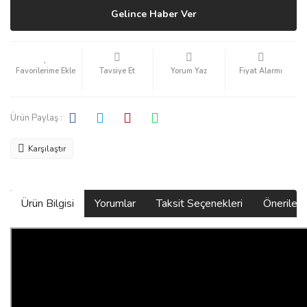
Gelince Haber Ver
Tavsiye Et
Yorum Yaz
Fiyat Alarmı
Ürün Paylaş :
Karşılaştır
Ürün Bilgisi
Yorumlar
Taksit Seçenekleri
Önerilerin