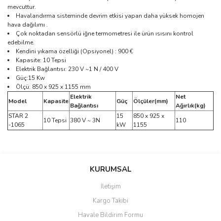
mevcuttur.
Havalandırma sisteminde devrim etkisi yapan daha yüksek homojen
hava dağılımı .
Çok noktadan sensörlü iğne termometresi ile ürün ısısını kontrol
edebilme.
Kendini yıkama özelliği (Opsiyonel) : 900 €
Kapasite: 10 Tepsi
Elektrik Bağlantısı: 230 V ~1 N / 400 V
Güç:15 Kw
Ölçü: 850 x 925 x 1155 mm
Elektrik
Net
Model
Kapasite
Güç
Ölçüler(mm)
Bağlantısı
Ağırlık(kg)
STAR 2
15
850 x 925 x
10 Tepsi
380 V ~ 3N
110
-1065
kW
1155
Bu ürünün fiyat bilgisi, resim, ürün açıklamalarında ve diğer
konularda yetersiz gördüğünüz noktaları öneri formunu kullanarak
Bu ürüne ilk yorumu siz yapın!
KURUMSAL
tarafımıza iletebilirsiniz.
Görüş ve önerileriniz için teşekkür ederiz.
İletişim
Yorum Yaz
Kargo Takibi
Ürün resmi kalitesiz, bozuk veya görüntülenemiyor.
Havale Bildirim Formu
Ürün açıklamasında eksik bilgiler bulunuyor.