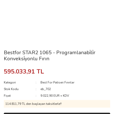
Bestfor STAR2 1065 - Programlanabi̇li̇r
Konveksi̇yonlu Fırın
595.033,91 TL
Kategori
Best For Patiseri Fırınlar
Stok Kodu
eb_702
Fiyat
9.022,90 EUR + KDV
114.811,79 TL den başlayan taksitlerle!!