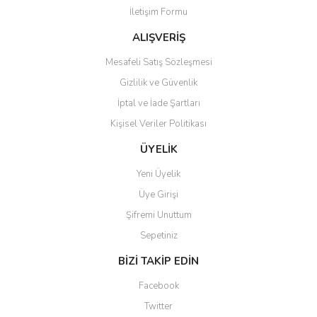
İletişim Formu
Ürün bilgilerinde hatalar bulunuyor.
Ürün fiyatı diğer sitelerden daha pahalı.
ALIŞVERİŞ
Bu ürüne benzer farklı alternatifler olmalı.
Mesafeli Satış Sözleşmesi
Gizlilik ve Güvenlik
İptal ve İade Şartları
Kişisel Veriler Politikası
Gönder
ÜYELİK
Yeni Üyelik
Üye Girişi
Şifremi Unuttum
Sepetiniz
BİZİ TAKİP EDİN
Facebook
Twitter