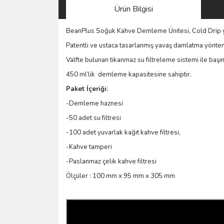
Ürün Bilgisi
BeanPlus Soğuk Kahve Demleme Ünitesi, Cold Drip yö
Patentli ve ustaca tasarlanmış yavaş damlatma yöntemine
Valfte bulunan tıkanmaz su filtreleme sistemi ile baş
450 ml’lik demleme kapasitesine sahiptir.
Paket İçeriği:
-Demleme haznesi
-50 adet su filtresi
-100 adet yuvarlak kağıt kahve filtresi,
-Kahve tamperi
-Paslanmaz çelik kahve filtresi
Ölçüler : 100 mm x 95 mm x 305 mm