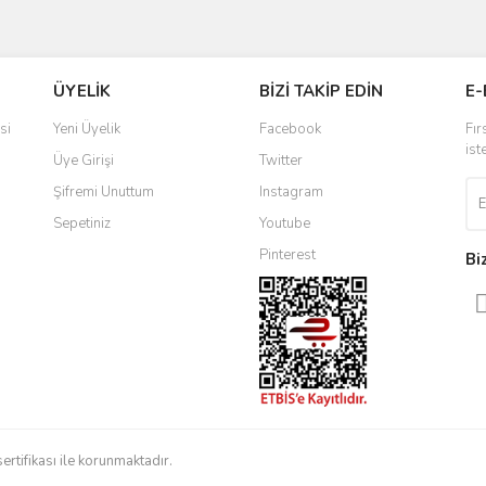
ve diğer konularda yetersiz gördüğünüz noktaları öneri formunu kullanarak taraf
Bu ürüne ilk yorumu siz yapın!
ÜYELİK
BİZİ TAKİP EDİN
E-
r.
Yorum Yaz
si
Yeni Üyelik
Facebook
Fır
ist
Üye Girişi
Twitter
Şifremi Unuttum
Instagram
Sepetiniz
Youtube
Pinterest
Bi
Gönder
sertifikası ile korunmaktadır.