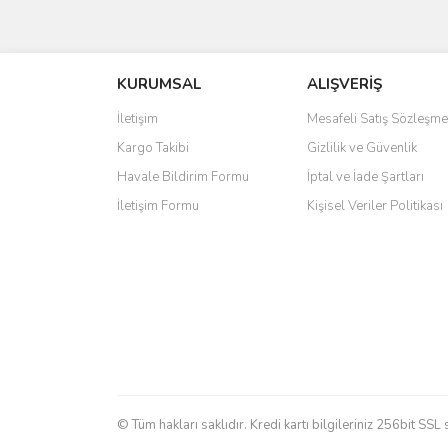
Bu ürünün fiyat bilgisi, resim, ürün açıklamalarında 
Görüş ve önerileriniz için teşekkür ederiz.
KURUMSAL
ALIŞVERİŞ
Ürün resmi kalitesiz, bozuk veya görüntülenemiyo
Ürün açıklamasında eksik bilgiler bulunuyor.
İletişim
Mesafeli Satış Sözleşme
Ürün bilgilerinde hatalar bulunuyor.
Kargo Takibi
Gizlilik ve Güvenlik
Ürün fiyatı diğer sitelerden daha pahalı.
Havale Bildirim Formu
İptal ve İade Şartları
Bu ürüne benzer farklı alternatifler olmalı.
İletişim Formu
Kişisel Veriler Politikası
© Tüm hakları saklıdır. Kredi kartı bilgileriniz 256bit SSL 