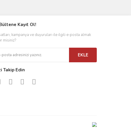
ımıza iletebilirsiniz.
Bültene Kayıt Ol!
satları, kampanya ve duyuruları ile ilgili e-posta almak
er misiniz?
EKLE
zi Takip Edin