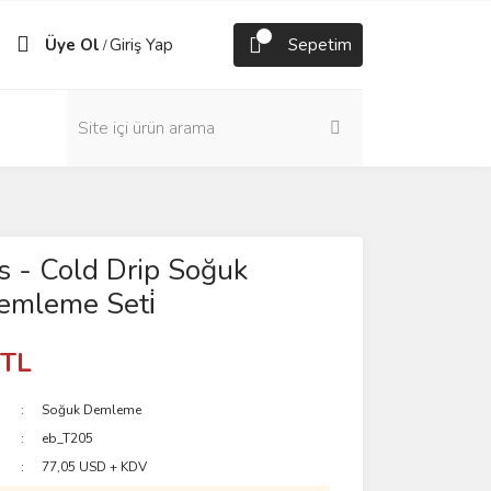
Üye Ol
Giriş Yap
Sepetim
/
 - Cold Drip Soğuk
emleme Seti̇
 TL
Soğuk Demleme
eb_T205
77,05 USD + KDV