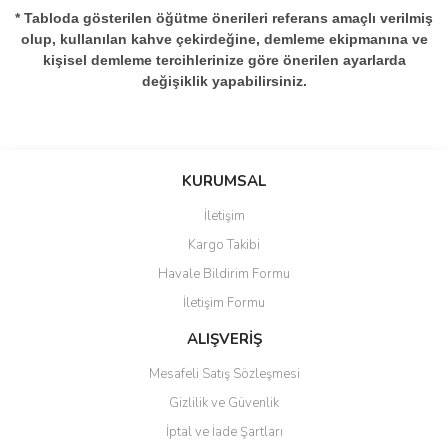
* Tabloda gösterilen öğütme önerileri referans amaçlı verilmiş
olup, kullanılan kahve çekirdeğine, demleme ekipmanına ve
kişisel demleme tercihlerinize göre önerilen ayarlarda
değişiklik yapabilirsiniz.
Bu ürünün fiyat bilgisi, resim, ürün açıklamalarında ve diğer
konularda yetersiz gördüğünüz noktaları öneri formunu kullanarak
Bu ürüne ilk yorumu siz yapın!
KURUMSAL
tarafımıza iletebilirsiniz.
Görüş ve önerileriniz için teşekkür ederiz.
İletişim
Yorum Yaz
Kargo Takibi
Ürün resmi kalitesiz, bozuk veya görüntülenemiyor.
Havale Bildirim Formu
Ürün açıklamasında eksik bilgiler bulunuyor.
İletişim Formu
Ürün bilgilerinde hatalar bulunuyor.
Ürün fiyatı diğer sitelerden daha pahalı.
ALIŞVERİŞ
Bu ürüne benzer farklı alternatifler olmalı.
Mesafeli Satış Sözleşmesi
Gizlilik ve Güvenlik
İptal ve İade Şartları