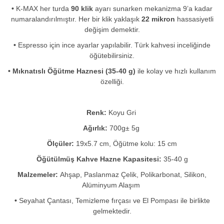
•
K-MAX her turda
90 klik
ayarı sunarken mekanizma 9’a kadar
numaralandırılmıştır. Her bir klik yaklaşık
22 mikron
hassasiyetli
değişim demektir.
•
Espresso için ince ayarlar yapılabilir. Türk kahvesi inceliğinde
öğütebilirsiniz.
• Mıknatıslı Öğütme Haznesi (35-40 g)
ile kolay ve hızlı kullanım
özelliği.
Renk:
Koyu Gri
Ağırlık:
700g± 5g
Ölçüler:
19x5.7 cm, Öğütme kolu: 15 cm
Öğütülmüş Kahve Hazne Kapasitesi:
35-40 g
Malzemeler:
Ahşap, Paslanmaz Çelik, Polikarbonat, Silikon,
Alüminyum Alaşım
•
Seyahat Çantası, Temizleme fırçası ve El Pompası ile birlikte
gelmektedir.