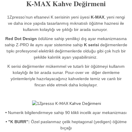
K-MAX Kahve Değirmeni
1Zpresso’nun efsanevi K serisinin yeni üyesi
K-MAX
, yeni rengi
ve daha ince yapıda tasarlanmış mıknatıslı öğütme haznesi ile
kullanım kolaylığı ve şıklığı bir arada sunuyor.
Red Dot Design
ödülüne sahip yenilikçi dış ayar mekanizmasına
sahip Z-PRO ile aynı ayar sistemine sahip
K serisi
değirmenlerde
tıpkı profesyonel elektrikli değirmenlerde olduğu gibi çok hızlı bir
şekilde kalınlık ayarı yapabilirsiniz.
K serisi değirmenler mükemmel ve tutarlı bir öğütmeyi kullanım
kolaylığı ile bir arada sunar. Pour-over ve diğer demleme
yöntemleriyle hazırlayacağınız kahvelerde temiz ve canlı bir
fincan elde etmek daha kolaylaşır.
•
Numerik bilgilendirmeye sahip 90 klikli incelik ayar mekanizması
• "K BURR”:
Özel paslanmaz çelik heptagonal (yedigen) öğütme
bıçağı